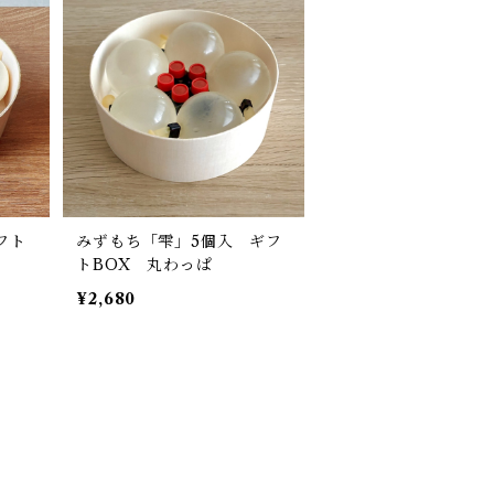
フト
みずもち「雫」5個入 ギフ
トBOX 丸わっぱ
¥2,680